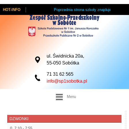
HOT-INFO
Poprzednia strona szkoły znajduje się pod ty
ul. Świdnicka 20a,
55-050 Sobótka
71 31 62 565
info@sp1sobotka.pl
Menu
DZWONKI
0. 7:10 - 7:55